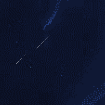
面对曼联对范德芬表达出的兴趣，热刺方
核心球员。尽管俱乐部面临一些财务压力
另外，热刺管理层对于球队未来发展方向
俱乐部不会轻易考虑出售范德芬。同时，
此时，如果有其他俱乐部提出报价，热刺
益。这使得曼联欲求顺利完成转会变得更
3、球员本人的意愿
谈及任何一笔转会交易，都不能忽视的是
同时也伴随着未知风险。如果他选择加盟
此外，在听闻来自豪门俱乐部的邀请后，
对每位年轻球员都是具有吸引力的。因此