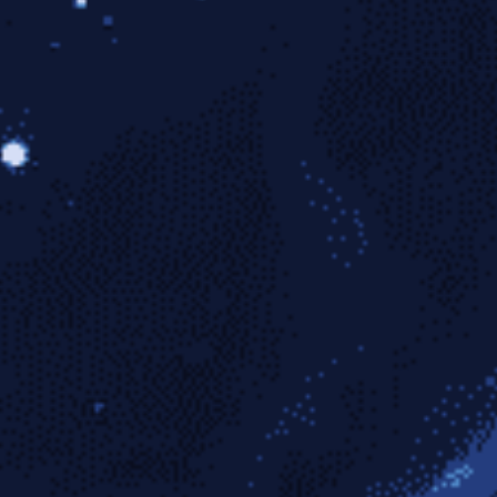
处理与现俱乐部之间关系，也是考量的重要内容。他必须做好心
的发展轨迹。
素可能影响这一转会交易。例如，目前英超市场行情较为活跃，
至激烈。在这种情况下，仅依靠自身条件是不够的，需要综合考
性也值得关注。一些不实传闻可能导致误解或不必要的紧张气氛
方决策，比如俱乐部高层针对交易价格和条件做出的调整。
缺的重要角色。他们不仅要处理合同细节，还需协调各方意见，
及最终结果。
会事宜尚未与热刺及球员接洽”的话题，我们可以看到其中蕴含了
至关重要。同时，各类外部环境变化亦增加了其不确定性，使得