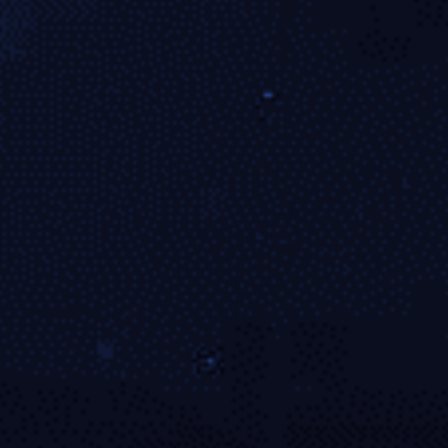
田中碧回顾上届世界杯遗
了显著的人员变动...
在即将到来的世界杯赛季之前，
2026-06-30
无锡吴钩与南京城市球员
满期待。他不仅...
无锡吴钩与南京城市的球员冲突