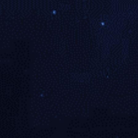
利物浦夏季转会大变动阿利松麦卡留留队
在2023年的夏季转会窗口中，利物浦足球俱乐部经历
2026-07-01
丹索期待为奥地利征战世界杯朗尼克的足
在即将到来的世界杯赛季，奥地利国家队的前锋丹索充