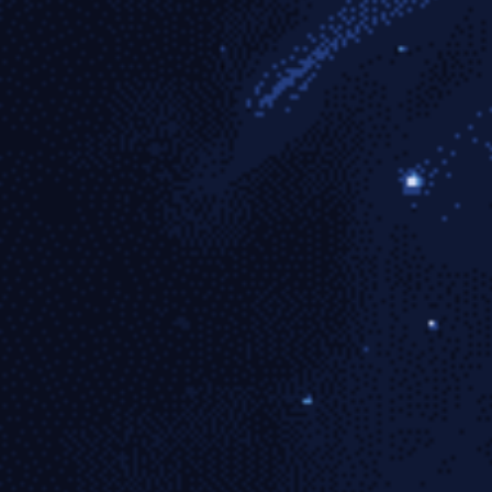
最后，如果最终决定离开热刺，那么如何
和团队成员，这也关系到他未来职业生涯
4、影响转会结果的因素
除了上述提到的问题外，还有许多外部因
手加入争夺行列，将使得谈判变得复杂甚
再者，各家媒体关于此事报道的信息真实
媒体报道所传递的信息，也可能影响到各
最后，在整个过程中经纪人扮演着不可或
沟通顺畅与否，也将直接影响到交易进程
总结：
综上所述，对于“曼联内部探讨范德芬转
异，到个人职业发展抉择，每一步都显得