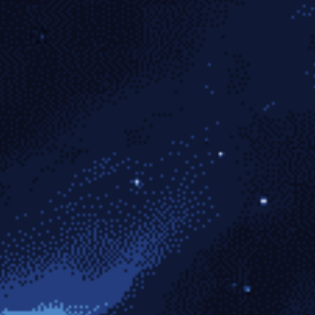
因此，我们只能耐心等待后续动态的发展
时间都会成为大家津津乐道的话题，也将
上一篇：
奎塔谈与塔图姆的默契提升积极探…
延伸阅读