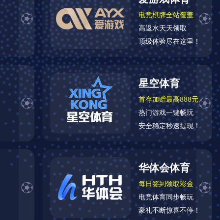
最近报道指出，曼联内部正在探讨范德芬的